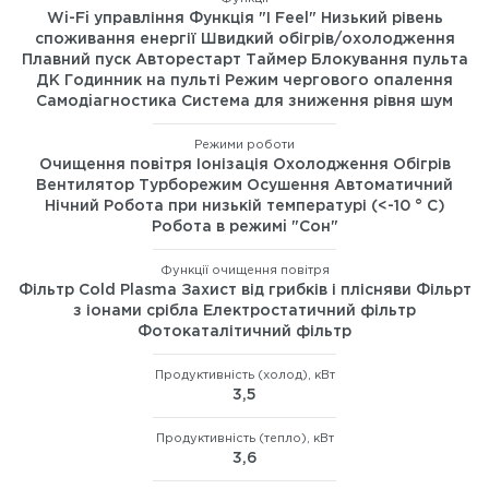
Wi-Fi управління Функція "I Feel" Низький рівень
споживання енергії Швидкий обігрів/охолодження
Плавний пуск Авторестарт Таймер Блокування пульта
ДК Годинник на пульті Режим чергового опалення
Самодiагностика Система для зниження рівня шум
Режими роботи
Очищення повiтря Іонізація Охолодження Обігрів
Вентилятор Турборежим Осушення Автоматичний
Нічний Робота при низькій температурі (<-10 ° C)
Робота в режимi "Сон"
Функції очищення повітря
Фільтр Cold Plasma Захист від грибків і плісняви Фільрт
з іонами срібла Електростатичний фільтр
Фотокаталітичний фільтр
Продуктивність (холод), кВт
3,5
Продуктивність (тепло), кВт
3,6