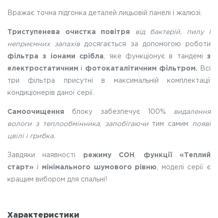
Вражає точна підгонка деталей лицьовій панелі і жалюзі.
Триступенева очистка повітря
від бактерій, пилу і
неприємних запахів
досягається за допомогою роботи
фільтра з іонами срібла
, яке функціонує в тандемі
з
електростатичним
і
фотокаталітичним фільтром.
Всі
три фільтра присутні в максимальній комплектації
кондиціонерів даної серії.
Самоочищення
блоку забезпечує 100%
видалення
вологи з теплообмінника
,
запобігаючи
тим самим
появі
цвілі і грибка.
Завдяки наявності
режиму СОН
,
функції «Теплий
старт»
і
мінімального шумового рівню
, моделі серії є
кращим вибором для спальні!
Характеристики