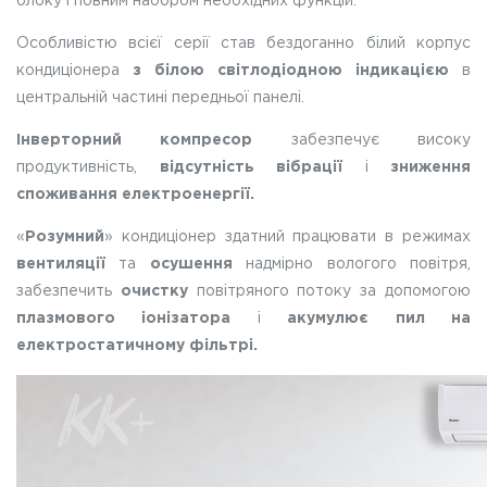
блоку і повним набором необхідних функцій.
Особливістю всієї серії став бездоганно білий корпус
кондиціонера
з білою світлодіодною індикацією
в
центральній частині передньої панелі.
Інверторний компресор
забезпечує високу
продуктивність,
відсутність вібрації
і
зниження
споживання електроенергії.
«
Розумний
» кондиціонер
здатний працювати в режимах
вентиляції
та
осушення
надмірно вологого повітря,
забезпечить
очистку
повітряного потоку за допомогою
плазмового іонізатора
і
акумулює пил на
електростатичному фільтрі.