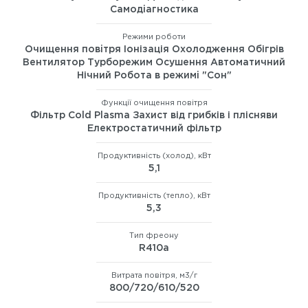
Самодiагностика
Режими роботи
Очищення повiтря Іонізація Охолодження Обігрів
Вентилятор Турборежим Осушення Автоматичний
Нічний Робота в режимi "Сон"
Функції очищення повітря
Фільтр Cold Plasma Захист від грибків і плісняви
Електростатичний фільтр
Продуктивність (холод), кВт
5,1
Продуктивність (тепло), кВт
5,3
Тип фреону
R410а
Витрата повітря, м3/г
800/720/610/520