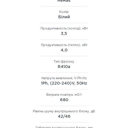
Немає
Колір
Бiлий
Продуктивність (холод), кВт
3,5
Продуктивність (тепло), кВт
4,0
Тип фреону
R410а
Напруга живлення, V-Ph-Hz
1Ph, (220-240)V, 50Hz
Витрата повітря, м3/г
680
Рівень шуму внутрішнього блоку, дБ
42/46