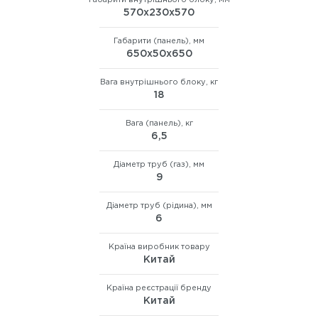
Габарити внутрішнього блоку, мм
570х230х570
Габарити (панель), мм
650х50х650
Вага внутрішнього блоку, кг
18
Вага (панель), кг
6,5
Діаметр труб (газ), мм
9
Діаметр труб (рідина), мм
6
Країна виробник товару
Китай
Країна реєстрації бренду
Китай