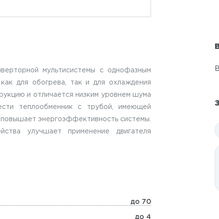
В
В
инверторной мультисистемы с однофазным
как для обогрева, так и для охлаждения
рукцию и отличается низким уровнем шума
ести теплообменник с трубой, имеющей
и повышает энергоэффективность системы.
йства улучшает применение двигателя
до 70
до 4