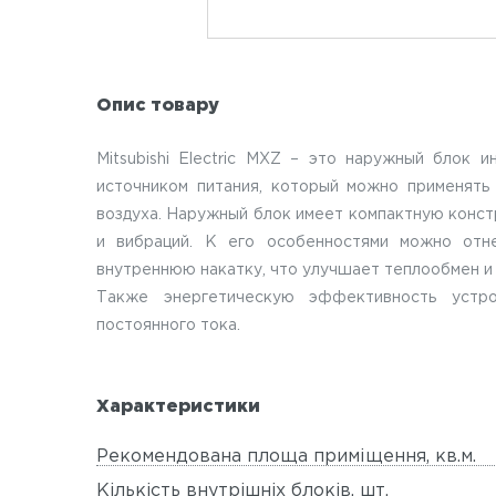
Опис товару
Mitsubishi Electric MXZ – это наружный блок 
источником питания, который можно применять 
воздуха. Наружный блок имеет компактную конст
и вибраций. К его особенностями можно отн
внутреннюю накатку, что улучшает теплообмен 
Также энергетическую эффективность устро
постоянного тока.
Характеристики
Рекомендована площа приміщення, кв.м.
Кiлькiсть внутрiшнiх блокiв, шт.