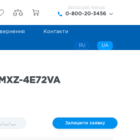
Зворотний дзвінок
0-800-20-3456
вернення
Контакти
0-800-20-3456
+38 (068) 442-42-45
RU
UA
+38 (099) 442-42-45
c MXZ-4E72VA
Залишити заявку