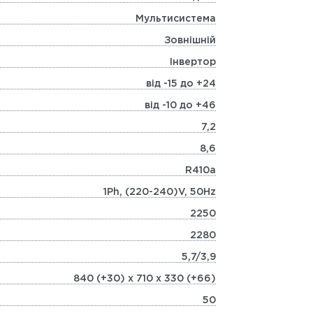
Мультисистема
Зовнішній
Інвертор
від -15 до +24
від -10 до +46
7,2
8,6
R410а
1Ph, (220-240)V, 50Hz
2250
2280
5,7/3,9
840 (+30) х 710 х 330 (+66)
50