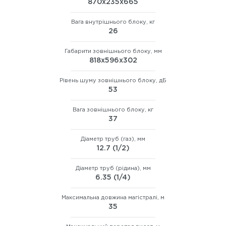
870х235х665
Вага внутрішнього блоку, кг
26
Габарити зовнішнього блоку, мм
818х596х302
Рівень шуму зовнішнього блоку, дБ
53
Вага зовнішнього блоку, кг
37
Діаметр труб (газ), мм
12.7 (1/2)
Діаметр труб (рідина), мм
6.35 (1/4)
Максимальна довжина магістралі, м
35