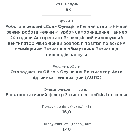
Wi-Fi модуль
Так
Функції
Робота в режимі «Сон» Функція «Теплий старт» Нічний
режим роботи Режим «Турбо» Самоочищення Таймер
24 години Авторестарт 3-швидкісний малошумний
вентилятор Рівномірний розподіл повітря по всьому
приміщенню Захист від обмерзання Захист від
перепадів напруги
Режими роботи
Охолодження Обігрів Осушення Вентилятор Авто
підтримка температури (AUTO)
Функції очищення повітря
Електростатичний фільтр Захист від грибків і плісняви
Продуктивність (холод), кВт
16,0
Продуктивність (тепло), кВт
17,0