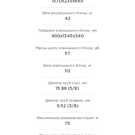
1570х235х665
Вага внутрішнього блоку, кг
42
Габарити зовнішнього блоку, мм
900х1345х340
Рівень шуму зовнішнього блоку, дБ
57
Вага зовнішнього блоку, кг
112
Діаметр труб (газ), мм
15.88 (5/8)
Діаметр труб (рідина), мм
9.52 (3/8)
Максимальна довжина магістралі, м
75