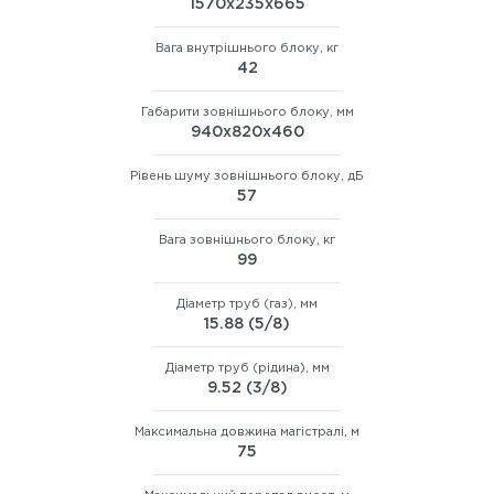
1570х235х665
Вага внутрішнього блоку, кг
42
Габарити зовнішнього блоку, мм
940х820х460
Рівень шуму зовнішнього блоку, дБ
57
Вага зовнішнього блоку, кг
99
Діаметр труб (газ), мм
15.88 (5/8)
Діаметр труб (рідина), мм
9.52 (3/8)
Максимальна довжина магістралі, м
75