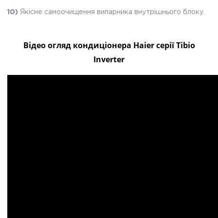
10)
Якісне самоочищення випарника внутрішнього блоку.
Відео огляд кондиціонера Haier серії Tibio
Inverter