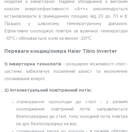
моделей з інвертором. Надійне обладнання з високим
класом енергоефективності «А++» рекомендується
встановлювати в приміщеннях площею від 20 до 70 м ².
Працює у широкому температурному діапазоні.
Ефективно охолоджує повітря за вуличної температури
о
о
-10
С і обігрівається, коли за вікном -20
С.
Переваги кондиціонера Haier Tibio Inverter
1)
Інверторна технологія
– розширює можливості спліт-
системи, забезпечує посилений захист та економічне
споживання енергії.
2) Інтелектуальний повітрянний потік:
спрямування прохолоди до стелі
- у режимі
охолодження повітряний потік направляється
безпосередньо до стелі, тому холодний потік повітря
не дує безпосередньо на вас.
спрямування тепла до підлоги
- в режимі обігріву