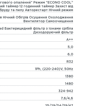
ергового опалення" Режим "ECONO COOL"
ий таймер 12 годинний таймер Захист від
бруду та пилу Авторестарт Нічний режим
ія Нічний Обігрів Осушення Охолодження
Вентилятор Самоочищення
ad Бактерицидний фільтр з іонами срібла
Дезодоруючий фільтр
А++
5,0
6,0
R32
1Ph, (220-240)V, 50Hz
1380
1480
324-942
7,6/4,6
25/29/34/39/47