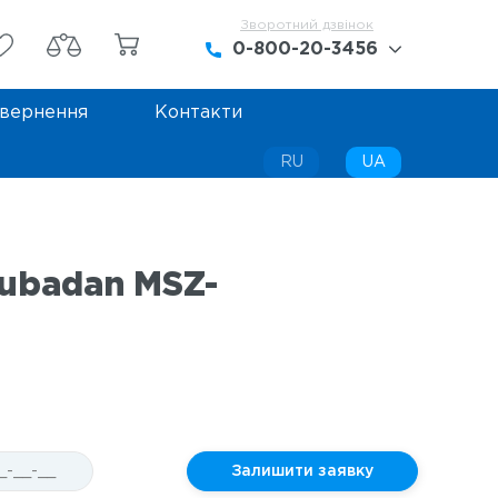
Зворотний дзвінок
0-800-20-3456
вернення
Контакти
0-800-20-3456
+38 (068) 442-42-45
RU
UA
+38 (099) 442-42-45
Zubadan MSZ-
Залишити заявку