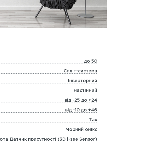
до 50
Спліт-система
Інверторний
Настінний
від -25 до +24
від -10 до +46
Так
Чорний онікс
та Датчик присутності (3D i-see Sensor)