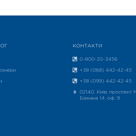
ОГ
КОНТАКТИ
0-800-20-3456
іонери
+38 (068) 442-42-45
и
+38 (099) 442-42-45
02140, Київ, проспект
Бажана 14, оф. 9