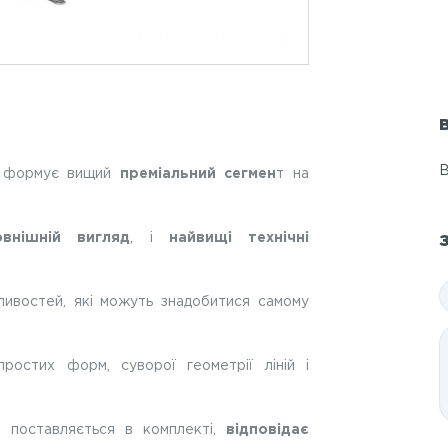
В
В
формує вищий
преміальний сегмен
т на
внішній вигляд
, і
найвищі технічні
ивостей, які можуть знадобитися самому
остих форм, суворої геометрії ліній і
 поставляється в комплекті,
відповідає