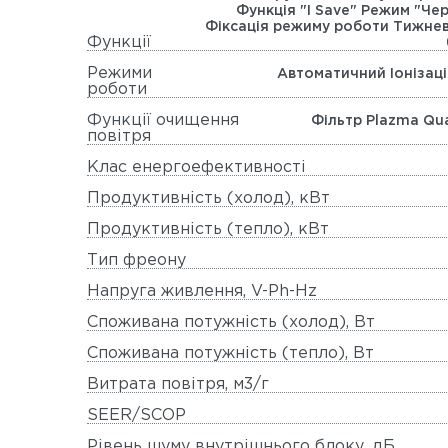
Функція "I Save" Режим "Ч
Фіксація режиму роботи Тижнев
Функції
Режими
Автоматичний Іонізац
роботи
Функції очищення
Фільтр Plazma Qu
повітря
Клас енергоефективності
Продуктивність (холод), кВт
Продуктивність (тепло), кВт
Тип фреону
Напруга живлення, V-Ph-Hz
Споживана потужність (холод), Вт
Споживана потужність (тепло), Вт
Витрата повітря, м3/г
SEER/SCOP
Рівень шуму внутрішнього блоку, дБ