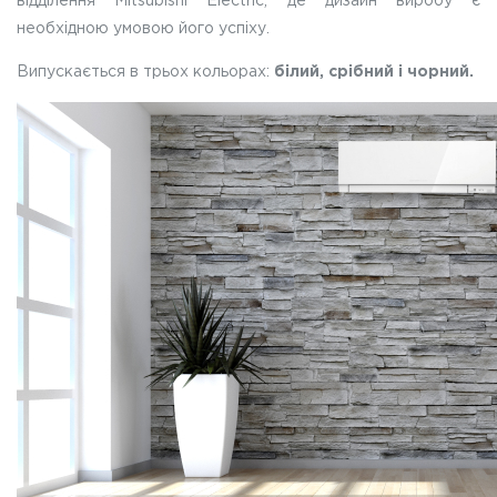
відділення Mitsubishi Electric, де дизайн виробу є
необхідною умовою його успіху.
Випускається в трьох кольорах:
білий, cрібний і чорний.