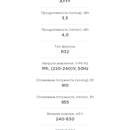
А+++
Продуктивність (холод), кВт
3,5
Продуктивність (тепло), кВт
4,0
Тип фреону
R32
Напруга живлення, V-Ph-Hz
1Ph, (220-240)V, 50Hz
Споживана потужність (холод), Вт
910
Споживана потужність (тепло), Вт
955
Витрата повітря, м3/г
240-630