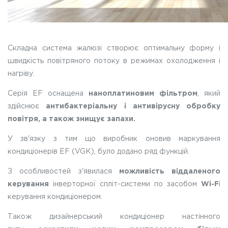
Складна система жалюзі створює оптимальну форму і
швидкість повітряного потоку в режимах охолодження і
нагріву.
Серія EF оснащена
наноплатиновим фільтром
, який
здійснює
антибактеріальну і антивірусну обробку
повітря, а також знищує запахи.
У зв'язку з тим що виробник оновив маркування
кондиціонерів EF (VGK), було додано ряд функцій.
З особливостей з'явилася
можливість віддаленого
керування
інверторної спліт-системи по засобом
Wi-F
i
керування кондиціонером.
Також дизайнерський кондиціонер настінного