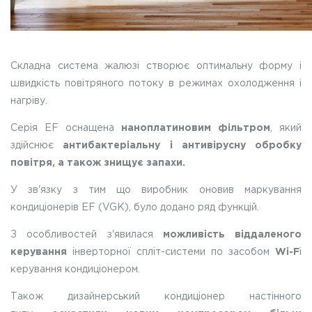
Складна система жалюзі створює оптимальну форму і
швидкість повітряного потоку в режимах охолодження і
нагріву.
Серія EF оснащена
наноплатиновим фільтром
, який
здійснює
антибактеріальну і антивірусну обробку
повітря, а також знищує запахи.
У зв'язку з тим що виробник оновив маркування
кондиціонерів EF (VGK), було додано ряд функцій.
З особливостей з'явилася
можливість віддаленого
керування
інверторної спліт-системи по засобом
Wi-F
i
керування кондиціонером.
Також дизайнерський кондиціонер настінного