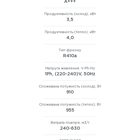
А+++
Продуктивність (холод), кВт
3,5
Продуктивність (тепло), кВт
4,0
Тип фреону
R410а
Напруга живлення, V-Ph-Hz
1Ph, (220-240)V, 50Hz
Споживана потужність (холод), Вт
910
Споживана потужність (тепло), Вт
955
Витрата повітря, м3/г
240-630