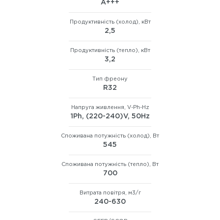
А+++
Продуктивність (холод), кВт
2,5
Продуктивність (тепло), кВт
3,2
Тип фреону
R32
Напруга живлення, V-Ph-Hz
1Ph, (220-240)V, 50Hz
Споживана потужність (холод), Вт
545
Споживана потужність (тепло), Вт
700
Витрата повітря, м3/г
240-630