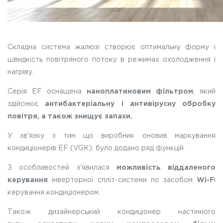
Складна система жалюзі створює оптимальну форму і
швидкість повітряного потоку в режимах охолодження і
нагріву.
Серія EF оснащена
наноплатиновим фільтром
, який
здійснює
антибактеріальну і антивірусну обробку
повітря, а також знищує запахи.
У зв'язку з тим що виробник оновив маркування
кондиціонерів EF (VGK), було додано ряд функцій.
З особливостей з'явилася
можливість віддаленого
керування
інверторної спліт-системи по засобом
Wi-F
i
керування кондиціонером.
Також дизайнерський кондиціонер настінного