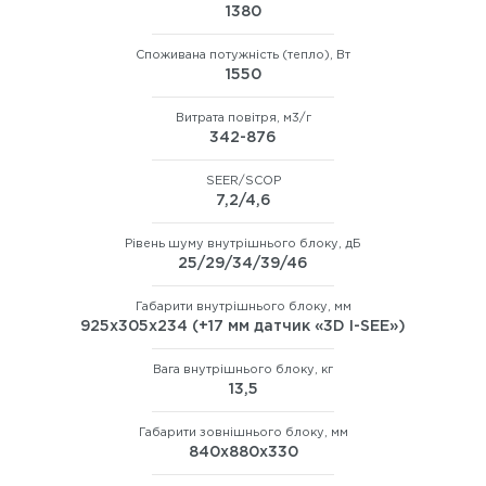
1380
Споживана потужність (тепло), Вт
1550
Витрата повітря, м3/г
342-876
SEER/SCOP
7,2/4,6
Рівень шуму внутрішнього блоку, дБ
25/29/34/39/46
Габарити внутрішнього блоку, мм
925х305х234 (+17 мм датчик «3D I-SEE»)
Вага внутрішнього блоку, кг
13,5
Габарити зовнішнього блоку, мм
840х880х330