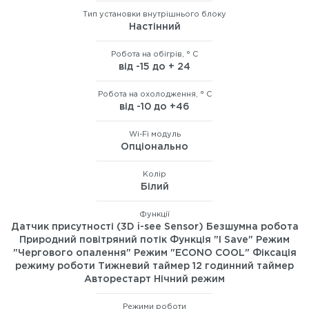
Тип установки внутрішнього блоку
Настінний
Робота на обігрів, ° C
від -15 до + 24
Робота на охолодження, ° C
від -10 до +46
Wi-Fi модуль
Опціонально
Колір
Білий
Функції
Датчик присутності (3D i-see Sensor) Безшумна робота
Природний повітряний потік Функція "I Save" Режим
"Чергового опалення" Режим "ECONO COOL" Фіксація
режиму роботи Тижневий таймер 12 годинний таймер
Авторестарт Нічний режим
Режими роботи