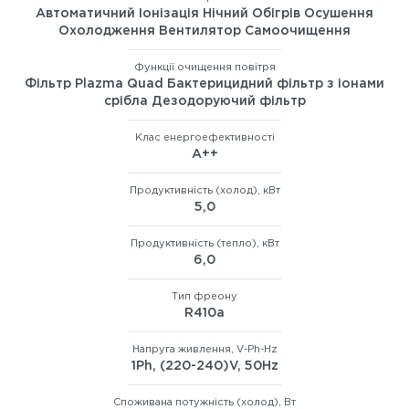
Автоматичний Іонізація Нічний Обігрів Осушення
Охолодження Вентилятор Самоочищення
Функції очищення повітря
Фільтр Plazma Quad Бактерицидний фільтр з іонами
срібла Дезодоруючий фільтр
Клас енергоефективності
А++
Продуктивність (холод), кВт
5,0
Продуктивність (тепло), кВт
6,0
Тип фреону
R410а
Напруга живлення, V-Ph-Hz
1Ph, (220-240)V, 50Hz
Споживана потужність (холод), Вт