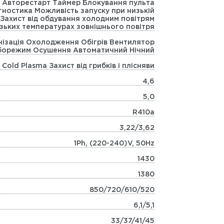
я Авторестарт Таймер Блокування пульта
гностика Можливість запуску при низькій
 Захист від обдування холодним повітрям
изьких температурах зовнішнього повітря
нізація Охолодження Обігрів Вентилятор
борежим Осушення Автоматичний Нічний
 Cold Plasma Захист від грибків і плісняви
4,6
5,0
R410а
3,22/3,62
1Ph, (220-240)V, 50Hz
1430
1380
850/720/610/520
6,1/5,1
33/37/41/45