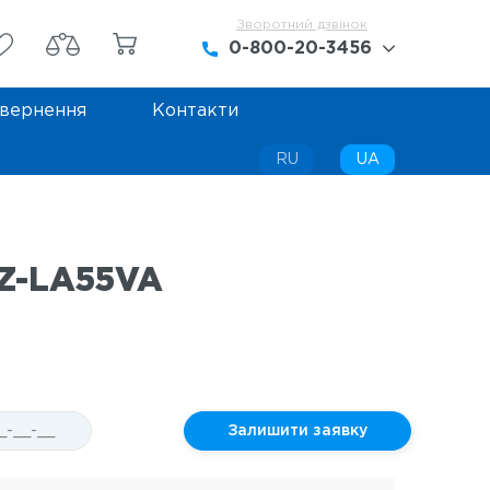
Зворотний дзвінок
0-800-20-3456
вернення
Контакти
0-800-20-3456
+38 (068) 442-42-45
RU
UA
+38 (099) 442-42-45
MZ-LA55VA
Залишити заявку