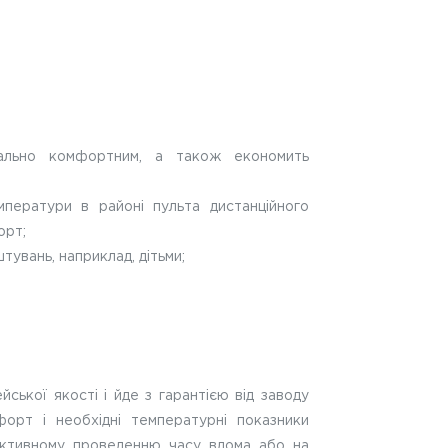
льно комфортним, а також економить
мператури в районі пульта дистанційного
орт;
тувань, наприклад, дітьми;
ської якості і йде з гарантією від заводу
орт і необхідні температурні показники
дуктивному проведенню часу вдома або на