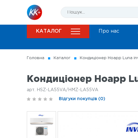
КАТАЛОГ
Про нас
Головна
Каталог
Кондицiонер Hoapp Luna i
Кондицiонер Hoapp L
арт. HSZ-LA55VA/HMZ-LA55VA
Відгуки покупців (0)