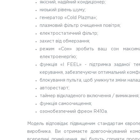
якісний, надійний кондиціонер;
низький рівень шуму;
генератор «Cold Plazma»;
плазмовий фільтр очищення повітря;
електростатичний фільтр;
захист від обмерзання;
режим «Сон» зробить ваш сон максима
електроенергію;
функція «I FEEL» - підтримка заданої те
керування, забезпечуючи оптимальний комф
блокування пульта, щоб уникнути зміни налаш
авторестарт;
таймер відкладеного включення / вимикання;
функція самоочищення;
озонобезпечний фреон R410a.
Модель відповідає підвищеним стандартам європей
виробника. Ви отримаєте довгоочікуваний комф
всередині приміщення, які будуть сприяти про