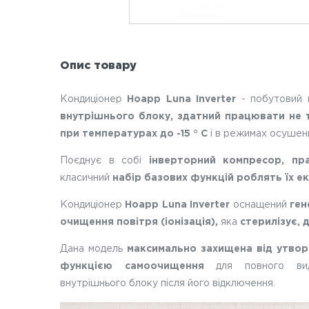
Опис товару
Кондиціонер
Hoapp Luna Inverter
- побутовий 
внутрішнього блоку, здатний працювати не ті
при температурах до -15 ° C
і в режимах осушенн
Поєднує в собі
інверторний компресор, пр
класичний
набір базових функцій роблять їх е
Кондиціонер
Hoapp Luna Inverter
оснащений
ген
очищення повітря (іонізація),
яка
стерилізує, 
Дана модель
максимально захищена від утворе
функцією самоочищення
для повного вида
внутрішнього блоку після його відключення.