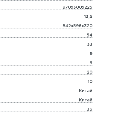
970x300x225
13,5
842x596x320
54
33
9
6
20
10
Китай
Китай
36