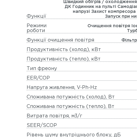
Швидкий обігрів / охолодженн
ДК Годинник на пульті Самодіа
напрузі Захист компресора
Функції
Запуск при н
Режими
Очищення повiтря Іо
роботи
Тур
Функції очищення повітря
Фільтр
Продуктивність (холод), кВт
Продуктивність (тепло), кВт
Тип фреону
EER/COP
Напруга живлення, V-Ph-Hz
Споживана потужність (холод), Вт
Споживана потужність (тепло), Вт
Витрата повітря, м3/г
SEER/SCOP
Рівень шуму внутрішнього блоку, дБ