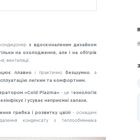
В
В
кондиціонер
з вдосконаленим дизайном
льки на охолодження, але і на обігрів
я, вентиляції.
ацює плавно
і практично
безшумно
, а
ксплуатацію легким та комфортним.
ератором «Cold Plazma»
- це т
ехнологія
дезінфікує і усуває неприємні запахи.
ння грибка і розвитку цвілі
- оснащені
лення конденсату з теплообмінника