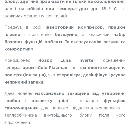
блоку, здатний працювати не тільки на охолодження,
але і на обігрів при температурах до -15 ° C
і в
режимах осушення, вентиляції.
Поєднує в собі
інверторний компресор, працює
плавно
і практично
безшумно
, а класичний
набір
базових функцій роблять їх експлуатацію легким та
комфортним.
Кондиціонер
Hoapp Luna Inverter
оснащений
генератором «Cold Plazma»
- це т
ехнологія очищення
повітря (іонізація),
яка
стерилізує, дезінфікує і усуває
неприємні запахи.
Дана модель
максимально захищена від утворення
грибка і розвитку цвілі
- оснащені
функцією
самоочищення
для повного видалення конденсату з
теплообмінника внутрішнього блоку після його
відключення.