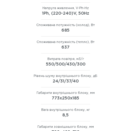
Напруга живлення, V-Ph-Hz
1Ph, (220-240)V, 50Hz
Споживана потужність (холод), Вт
685
Споживана потужність (тепло), Вт
637
Витрата повітря, м3/г
550/500/430/300
Рівень шуму внутрішнього блоку, дБ
24/31/37/40
Габарити внутрішнього блоку, мм
773x250x185
Вага внутрішнього блоку, кг
8,5
Габарити зовнішнього блоку, мм