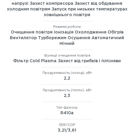
напрузі Захист компресора Захист від обдування
холодним повітрям Запуск при низьких температурах
зовнішнього повітря
Режими роботи
Очищення повiтря Іонізація Охолодження Обігрів
Вентилятор Турборежим Осушення Автоматичний
Нічний
Функції очищення повітря
Фільтр Cold Plasma Захист від грибків і плісняви
Продуктивність (холод), кВт
2,2
Продуктивність (тепло), кВт
2,3
Тип фреону
R410а
EER/COP
3,21/3,61